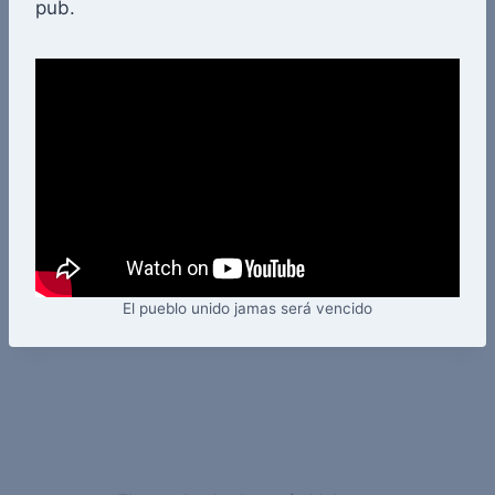
pub.
El pueblo unido jamas será vencido